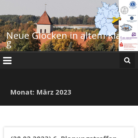
Zum
Inhalt
springen
Neue Glocken in altem Klan
g
Monat:
März 2023