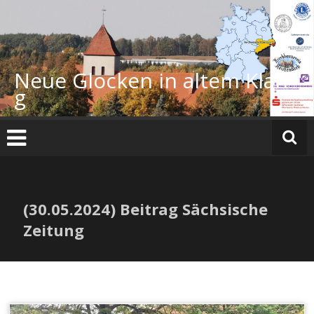
Zum
Inhalt
springen
Neue Glocken in altem Klan
g
(30.05.2024) Beitrag Sächsische
Zeitung