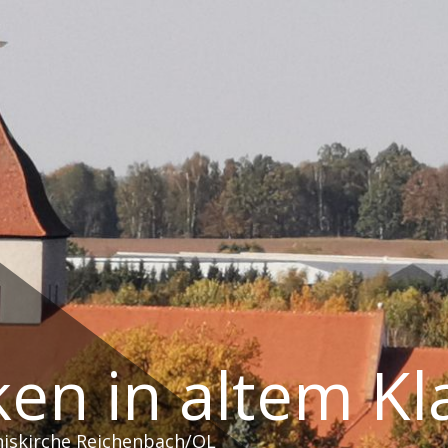
en in altem Kl
niskirche Reichenbach/OL